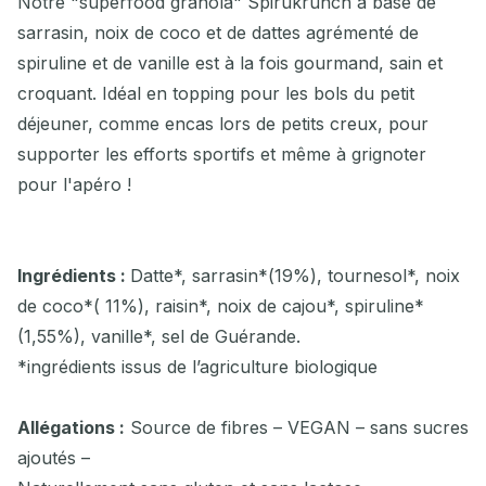
Notre "superfood granola" Spirukrunch à base de
sarrasin, noix de coco et de dattes agrémenté de
spiruline et de vanille est à la fois gourmand, sain et
croquant. Idéal en topping pour les bols du petit
déjeuner, comme encas lors de petits creux, pour
supporter les efforts sportifs et même à grignoter
pour l'apéro !
Ingrédients :
Datte*, sarrasin*(19%), tournesol*, noix
de coco*( 11%), raisin*, noix de cajou*, spiruline*
(1,55%), vanille*, sel de Guérande.
*ingrédients issus de lʼagriculture biologique
Allégations :
Source de fibres – VEGAN – sans sucres
ajoutés –